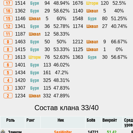
17
Буря
Шторм
1514
94
48.94%
1676
120
52.5%
16
Буря
Шквал
1362
29
58.62%
1140
5
40%
15
Шквал
Буря
1146
5
60%
1548
80
51.25%
12
Буря
Шквал
1341
36
52.78%
1174
27
40.74%
11
Шквал
1187
12
58.33%
9
Буря
Шквал
1463
50
50%
1212
9
66.67%
8
Буря
Шквал
1415
30
53.33%
1125
1
0%
7
Шторм
Буря
1613
76
52.63%
1363
30
56.67%
6
Буря
1401
113
46.02%
5
Буря
1434
161
47.2%
4
Буря
1420
325
48.31%
3
Буря
1307
115
47.83%
2
Шквал
1234
332
47.89%
Состав клана 33/40
Роль
Ранг
Ник
Боёв
Винрейт
Сред
уров
Замком
_SeaWolfer_
14721
51.42
9