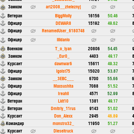
Замком
art2008__zheleznyj
Ветеран
BiggMolly
16156
50.46
7
Офицер
DEWAR8
15192
49.62
8
Офицер
RenamedUser_6180748
Офицер
illidanio
Военком
T_o_lyan
20806
54.45
9
Замком
_Eur0_
4403
49.17
8
Курсант
dawnwar6
15611
49.32
7
Офицер
Igoist75
15020
53.87
7
Замком
__3EBC___
6700
55.66
6
Офицер
Maxsushita
7088
51.52
7
Офицер
Ireahil
4571
52.99
8
Ветеран
Lkit10
1381
49.17
Ветеран
Dmitriy_11rus
9143
51.02
8
Курсант
Don_Alexx
2945
46.89
4
Командир
monstro32_
11950
51.27
8
Курсант
Dieseltruck