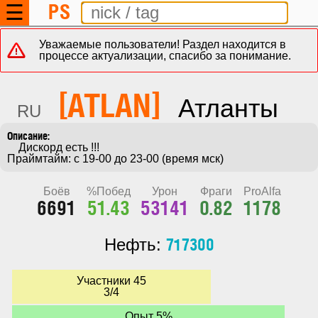
PS
☰
Уважаемые пользователи! Раздел находится в
процессе актуализации, спасибо за понимание.
[ATLAN]
Атланты
RU
    Дискорд есть !!!

Праймтайм: с 19-00 до 23-00 (время мск)
Боёв
%Побед
Урон
Фраги
ProAlfa
6691
51.43
53141
0.82
1178
717300
Нефть:
Участники 45
3/4
Опыт 5%