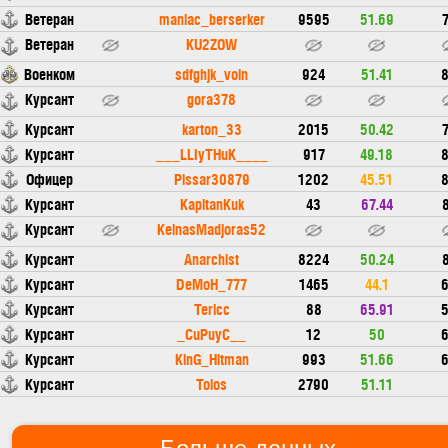
Ветеран
maniac_berserker
9595
51.69
7
Ветеран
KU2ZOW
Военком
sdfghjk_voin
924
51.41
8
Курсант
gora378
Курсант
karton_33
2015
50.42
7
Курсант
___LLIyTHuK____
917
49.18
8
Офицер
Pissar30879
1202
45.51
8
Курсант
KapitanKuk
43
67.44
8
Курсант
KeinasMadjoras52
Курсант
Anarchist
8224
50.24
8
Курсант
DeMoH_777
1465
44.1
6
Курсант
Tericc
88
65.91
5
Курсант
_CuPuyC__
12
50
6
Курсант
KinG_Hitman
993
51.66
6
Курсант
Tolos
2790
51.11