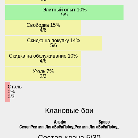
Элитный опыт 10%
5/5
Свободка 15%
4/6
Скидка на покупку 14%
5/6
Скидка на обслуживание 10%
4/6
Уголь 7%
2/3
Сталь
0%
0/3
Клановые бои
Альфа
Браво
Сезон
Рейтинг
Лига
Боёв
Побед
Рейтинг
Лига
Боёв
Побед
Состав клана 5/30