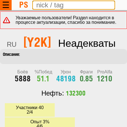
PS
☰
Уважаемые пользователи! Раздел находится в
процессе актуализации, спасибо за понимание.
[Y2K]
Неадекваты
RU
Боёв
%Побед
Урон
Фраги
ProAlfa
5888
51.1
48198
0.85
1210
132300
Нефть:
Участники 40
2/4
Опыт 3%
4/6