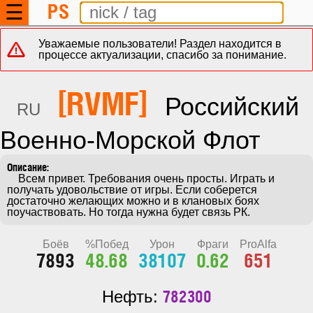
PS
☰
Уважаемые пользователи! Раздел находится в
процессе актуализации, спасибо за понимание.
[RVMF]
Российский
RU
Военно-Морской Флот
    Всем привет. Требования очень просты. Играть и 
получать удовольствие от игры. Если соберется 
достаточно желающих можно и в клановых боях 
поучаствовать. Но тогда нужна будет связь РК.
Боёв
%Побед
Урон
Фраги
ProAlfa
7893
48.68
38107
0.62
651
782300
Нефть: