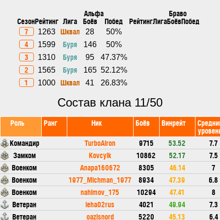
Альфа
Браво
Сезон
Рейтинг
Лига
Боёв
Побед
Рейтинг
Лига
Боёв
Побед
7
Шквал
1263
28
50%
4
Буря
1599
146
50%
3
Буря
1310
95
47.37%
2
Буря
1565
165
52.12%
1
Шквал
1000
41
26.83%
Состав клана 11/50
Роль
Ранг
Ник
Боёв
Винрейт
Средни
уровен
Командир
TurboAiron
9715
53.52
7.7
Замком
Kovcyik
10862
52.17
7.5
Военком
Anapa160672
8305
46.14
7
Военком
1977_Michman_1977
8934
47.39
6.8
Военком
nahimov_175
10294
47.41
8
Ветеран
leha02rus
4021
49.94
7.3
Ветеран
oazisnord
5220
45.13
6.4