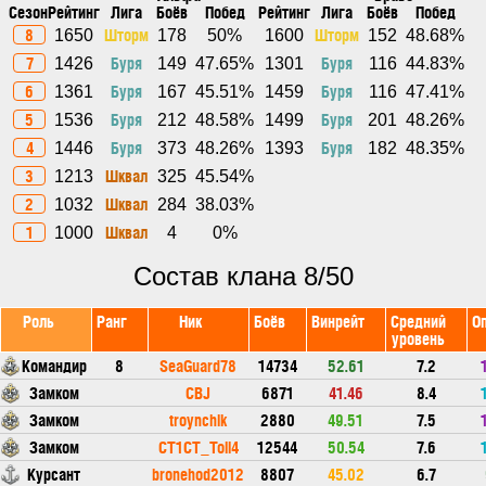
Сезон
Рейтинг
Лига
Боёв
Побед
Рейтинг
Лига
Боёв
Побед
8
Шторм
Шторм
1650
178
50%
1600
152
48.68%
7
Буря
Буря
1426
149
47.65%
1301
116
44.83%
6
Буря
Буря
1361
167
45.51%
1459
116
47.41%
5
Буря
Буря
1536
212
48.58%
1499
201
48.26%
4
Буря
Буря
1446
373
48.26%
1393
182
48.35%
3
Шквал
1213
325
45.54%
2
Шквал
1032
284
38.03%
1
Шквал
1000
4
0%
Состав клана 8/50
Роль
Ранг
Ник
Боёв
Винрейт
Средний
О
уровень
Командир
8
SeaGuard78
14734
52.61
7.2
Замком
CBJ
6871
41.46
8.4
Замком
troynchik
2880
49.51
7.5
Замком
CT1CT_Toli4
12544
50.54
7.6
Курсант
bronehod2012
8807
45.02
6.7