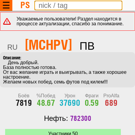
PS
☰
Уважаемые пользователи! Раздел находится в
процессе актуализации, спасибо за понимание.
[MCHPV]
ПВ
RU
    День добрый.

База полностью готова.

От вас желание играть и выигрывать, а также хорошее 
настроение. 

Желаем новых побед, семь футов под килем!!!
Боёв
%Побед
Урон
Фраги
ProAlfa
7819
48.67
37690
0.59
689
782300
Нефть:
Участники 50