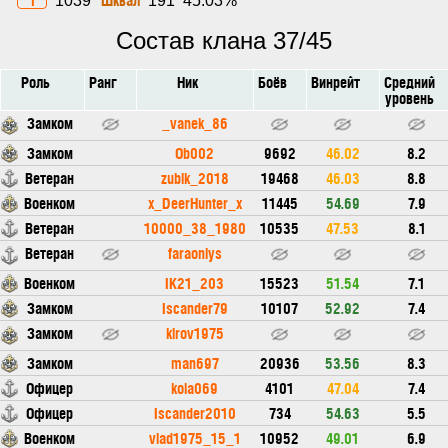
1039
191
45.03%
Состав клана 37/45
Роль
Ранг
Ник
Боёв
Винрейт
Средний
уровень
Замком
_vanek_86
Замком
Ob002
9692
46.02
8.2
Ветеран
zubik_2018
19468
46.03
8.8
Военком
x_DeerHunter_x
11445
54.69
7.9
Ветеран
10000_38_1980
10535
47.53
8.1
Ветеран
faraoniys
Военком
IK21_203
15523
51.54
7.1
Замком
Iscander79
10107
52.92
7.4
Замком
kirov1975
Замком
man697
20936
53.56
8.3
Офицер
kola069
4101
47.04
7.4
Офицер
Iscander2010
734
54.63
5.5
Военком
vlad1975_15_1
10952
49.01
6.9