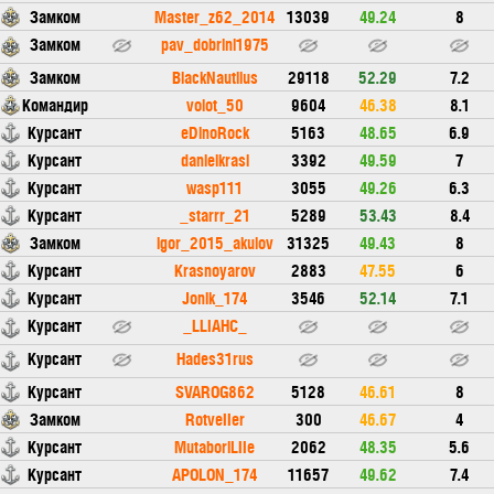
Замком
Master_z62_2014
13039
49.24
8
Замком
pav_dobrini1975
Замком
BlackNautilus
29118
52.29
7.2
Командир
volot_50
9604
46.38
8.1
Курсант
eDinoRock
5163
48.65
6.9
Курсант
danielkrasi
3392
49.59
7
Курсант
wasp111
3055
49.26
6.3
Курсант
_starrr_21
5289
53.43
8.4
Замком
igor_2015_akulov
31325
49.43
8
Курсант
Krasnoyarov
2883
47.55
6
Курсант
Jonik_174
3546
52.14
7.1
Курсант
_LLIAHC_
Курсант
Hades31rus
Курсант
SVAROG862
5128
46.61
8
Замком
RotveIIer
300
46.67
4
Курсант
MutaboriLIIe
2062
48.35
5.6
Курсант
APOLON_174
11657
49.62
7.4