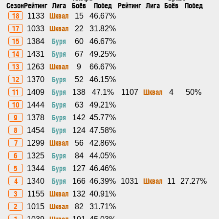
Сезон
Рейтинг
Лига
Боёв
Побед
Рейтинг
Лига
Боёв
Побед
18
Шквал
1133
15
46.67%
17
Шквал
1033
22
31.82%
15
Буря
1384
60
46.67%
14
Буря
1431
67
49.25%
13
Шквал
1263
9
66.67%
12
Буря
1370
52
46.15%
11
Буря
Шквал
1409
138
47.1%
1107
4
50%
10
Буря
1444
63
49.21%
9
Буря
1378
142
45.77%
8
Буря
1454
124
47.58%
7
Шквал
1299
56
42.86%
6
Буря
1325
84
44.05%
5
Буря
1344
127
46.46%
4
Буря
Шквал
1340
166
46.39%
1031
11
27.27%
3
Шквал
1155
132
40.91%
2
Шквал
1015
82
31.71%
1
Шквал