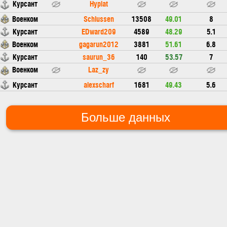
Курсант
Hyplat
Военком
Schlussen
13508
49.01
8
Курсант
EDward209
4589
48.29
5.1
Военком
gagarun2012
3881
51.61
6.8
Курсант
saurun_36
140
53.57
7
Военком
Laz_zy
Курсант
alexscharf
1681
49.43
5.6
Больше данных