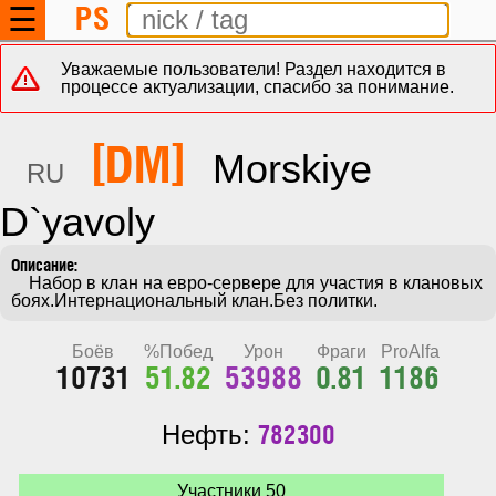
PS
☰
Уважаемые пользователи! Раздел находится в
процессе актуализации, спасибо за понимание.
[DM]
Morskiye
RU
D`yavoly
    Набор в клан на евро-сервере для участия в клановых 
боях.Интернациональный клан.Без политки.
Боёв
%Побед
Урон
Фраги
ProAlfa
10731
51.82
53988
0.81
1186
782300
Нефть:
Участники 50