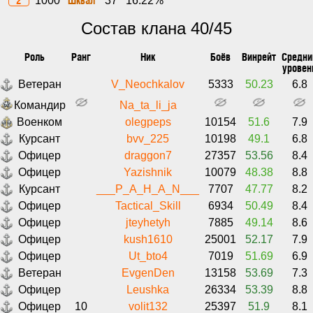
1000
37
16.22%
Состав клана 40/45
Роль
Ранг
Ник
Боёв
Винрейт
Средни
уровен
Ветеран
V_Neochkalov
5333
50.23
6.8
Командир
Na_ta_li_ja
Военком
olegpeps
10154
51.6
7.9
Курсант
bvv_225
10198
49.1
6.8
Офицер
draggon7
27357
53.56
8.4
Офицер
Yazishnik
10079
48.38
8.8
Курсант
___P_A_H_A_N___
7707
47.77
8.2
Офицер
Tactical_Skill
6934
50.49
8.4
Офицер
jteyhetyh
7885
49.14
8.6
Офицер
kush1610
25001
52.17
7.9
Офицер
Ut_bto4
7019
51.69
6.9
Ветеран
EvgenDen
13158
53.69
7.3
Офицер
Leushka
26334
53.39
8.8
Офицер
10
volit132
25397
51.9
8.1