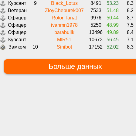
Курсант
9
Black_Lotus
8491
53.23
8.3
Ветеран
ZloyCheburek007
7533
51.48
8.2
Офицер
Rotor_fanat
9976
50.44
8.7
Офицер
ivanmn1978
5250
48.99
7.5
Офицер
barabulik
13496
49.89
8.4
Курсант
MIR51
10673
56.45
7.1
Замком
10
Sinibot
17152
52.02
8.3
Больше данных