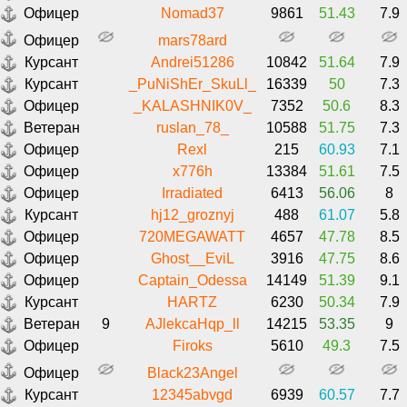
Офицер
Nomad37
9861
51.43
7.9
Офицер
mars78ard
Курсант
Andrei51286
10842
51.64
7.9
Курсант
_PuNiShEr_SkuLl_
16339
50
7.3
Офицер
_KALASHNIK0V_
7352
50.6
8.3
Ветеран
ruslan_78_
10588
51.75
7.3
Офицер
Rexl
215
60.93
7.1
Офицер
x776h
13384
51.61
7.5
Офицер
Irradiated
6413
56.06
8
Курсант
hj12_groznyj
488
61.07
5.8
Офицер
720MEGAWATT
4657
47.78
8.5
Офицер
Ghost__EviL
3916
47.75
8.6
Офицер
Captain_Odessa
14149
51.39
9.1
Курсант
HARTZ
6230
50.34
7.9
Ветеран
9
AJlekcaHqp_ll
14215
53.35
9
Офицер
Firoks
5610
49.3
7.5
Офицер
Black23Angel
Курсант
12345abvgd
6939
60.57
7.7