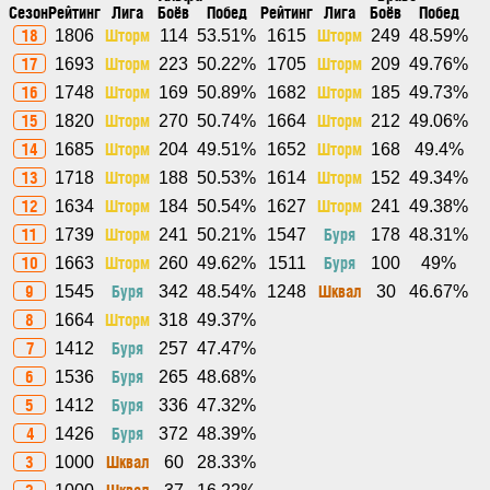
Сезон
Рейтинг
Лига
Боёв
Побед
Рейтинг
Лига
Боёв
Побед
18
Шторм
Шторм
1806
114
53.51%
1615
249
48.59%
17
Шторм
Шторм
1693
223
50.22%
1705
209
49.76%
16
Шторм
Шторм
1748
169
50.89%
1682
185
49.73%
15
Шторм
Шторм
1820
270
50.74%
1664
212
49.06%
14
Шторм
Шторм
1685
204
49.51%
1652
168
49.4%
13
Шторм
Шторм
1718
188
50.53%
1614
152
49.34%
12
Шторм
Шторм
1634
184
50.54%
1627
241
49.38%
11
Шторм
Буря
1739
241
50.21%
1547
178
48.31%
10
Шторм
Буря
1663
260
49.62%
1511
100
49%
9
Буря
Шквал
1545
342
48.54%
1248
30
46.67%
8
Шторм
1664
318
49.37%
7
Буря
1412
257
47.47%
6
Буря
1536
265
48.68%
5
Буря
1412
336
47.32%
4
Буря
1426
372
48.39%
3
Шквал
1000
60
28.33%
2
Шквал