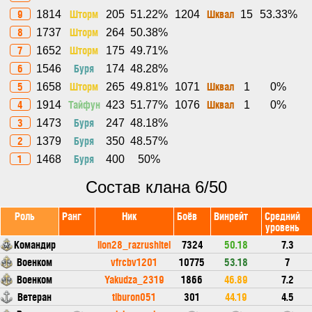
9
Шторм
Шквал
1814
205
51.22%
1204
15
53.33%
8
Шторм
1737
264
50.38%
7
Шторм
1652
175
49.71%
6
Буря
1546
174
48.28%
5
Шторм
Шквал
1658
265
49.81%
1071
1
0%
4
Тайфун
Шквал
1914
423
51.77%
1076
1
0%
3
Буря
1473
247
48.18%
2
Буря
1379
350
48.57%
1
Буря
1468
400
50%
Состав клана 6/50
Роль
Ранг
Ник
Боёв
Винрейт
Средний
уровень
Командир
lion28_razrushitel
7324
50.18
7.3
Военком
vfrcbv1201
10775
53.18
7
Военком
Yakudza_2319
1866
46.89
7.2
Ветеран
tiburon051
301
44.19
4.5