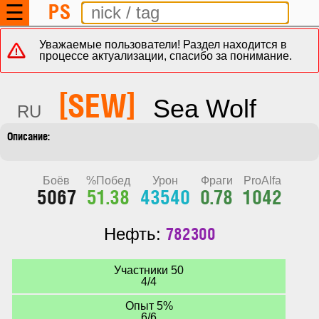
PS
☰
Уважаемые пользователи! Раздел находится в
процессе актуализации, спасибо за понимание.
[SEW]
Sea Wolf
RU
Боёв
%Побед
Урон
Фраги
ProAlfa
5067
51.38
43540
0.78
1042
782300
Нефть:
Участники 50
4/4
Опыт 5%
6/6