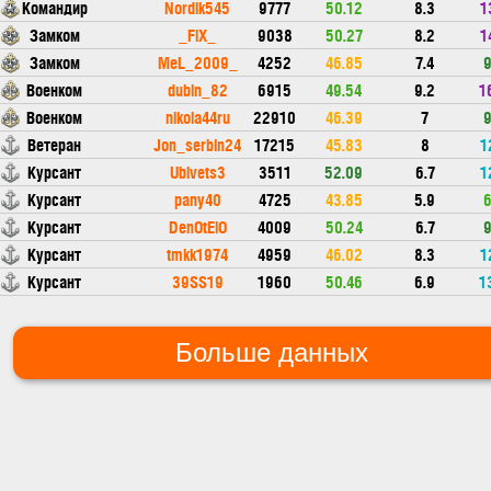
Командир
Nordik545
9777
50.12
8.3
1
Замком
_FiX_
9038
50.27
8.2
1
Замком
MeL_2009_
4252
46.85
7.4
Военком
dubin_82
6915
49.54
9.2
1
Военком
nikola44ru
22910
46.39
7
Ветеран
Jon_serbin24
17215
45.83
8
1
Курсант
Ubivets3
3511
52.09
6.7
1
Курсант
pany40
4725
43.85
5.9
Курсант
DenOtElO
4009
50.24
6.7
Курсант
tmkk1974
4959
46.02
8.3
1
Курсант
39SS19
1960
50.46
6.9
1
Больше данных