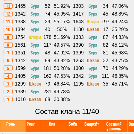
13
Буря
Буря
1465
52
51.92%
1303
34
47.06%
12
Буря
Буря
1342
74
45.95%
1417
45
48.89%
11
Буря
Шторм
1338
29
55.17%
1643
197
49.24%
10
Буря
Шквал
1394
40
50%
1130
17
35.29%
9
Шторм
Буря
1754
178
51.69%
1383
87
44.83%
8
Буря
Буря
1561
117
49.57%
1390
82
45.12%
7
Буря
Буря
1351
48
47.92%
1399
81
45.68%
6
Буря
Шквал
1342
89
43.82%
1263
32
43.75%
5
Буря
Буря
1599
181
50.28%
1300
70
44.29%
4
Буря
Буря
1405
162
47.53%
1342
111
46.85%
3
Шквал
Шквал
1299
79
46.84%
1195
35
45.71%
2
Буря
1339
231
49.78%
1
Шквал
1010
68
30.88%
Состав клана 11/40
Роль
Ранг
Ник
Боёв
Винрейт
Средний
Оп
уровень