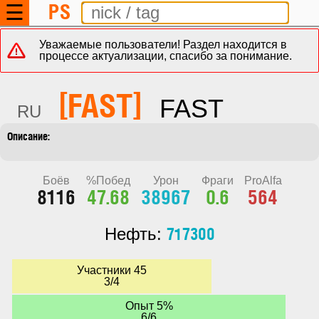
PS
☰
Уважаемые пользователи! Раздел находится в
процессе актуализации, спасибо за понимание.
[FAST]
FAST
RU
Боёв
%Побед
Урон
Фраги
ProAlfa
8116
47.68
38967
0.6
564
717300
Нефть:
Участники 45
3/4
Опыт 5%
6/6