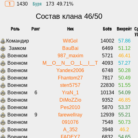
1
Буря
1430
173
49.71%
Состав клана 46/50
Роль
Ранг
Ник
Боёв
Винрейт
С
у
Командир
WitGol
14002
57.86
Замком
BauBai
6469
51.12
Военком
987_maxim
5721
46.41
Военком
M__O__N__O__L__I__T
4093
57.27
Военком
Yandex2006
6748
50.28
Военком
Fhantom27
7817
50.49
Военком
sten5757
22830
51.55
Военком
6
YraN_1
10134
54.09
Военком
DiMoZZio
9352
46.85
Военком
Pes2010
5870
53.37
Военком
9
farewellray
12939
55.21
Военком
091076
7548
50.73
Военком
A_352
3948
46.2
Военком
FADEY7
6832
54.65