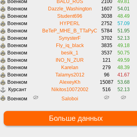
Военком
BALU_RUS
2100
49.81
Военком
Dazzle_Washington
1607
54.01
Военком
Student696
3038
48.49
Военком
HYPERL
2752
57.09
Военком
BeTeP_MHE_B_TTaPyC
5784
51.95
Военком
SynysterF
3702
52.13
Военком
Fly_iq_black
3835
49.18
Военком
besik_1
3537
50.75
Военком
INO_N_ZUR
121
49.59
Военком
Karelan
279
48.39
Военком
Talamys2012
96
41.67
Военком
AlexeyKh
15087
53.68
Курсант
Nikitos10072002
516
52.13
Военком
Saloboi
Больше данных