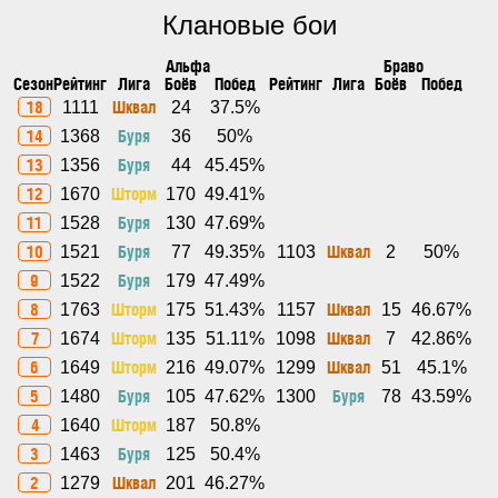
Клановые бои
Альфа
Браво
Сезон
Рейтинг
Лига
Боёв
Побед
Рейтинг
Лига
Боёв
Побед
18
Шквал
1111
24
37.5%
14
Буря
1368
36
50%
13
Буря
1356
44
45.45%
12
Шторм
1670
170
49.41%
11
Буря
1528
130
47.69%
10
Буря
Шквал
1521
77
49.35%
1103
2
50%
9
Буря
1522
179
47.49%
8
Шторм
Шквал
1763
175
51.43%
1157
15
46.67%
7
Шторм
Шквал
1674
135
51.11%
1098
7
42.86%
6
Шторм
Шквал
1649
216
49.07%
1299
51
45.1%
5
Буря
Буря
1480
105
47.62%
1300
78
43.59%
4
Шторм
1640
187
50.8%
3
Буря
1463
125
50.4%
2
Шквал
1279
201
46.27%