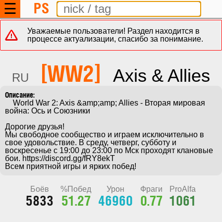
PS
☰
Уважаемые пользователи! Раздел находится в
процессе актуализации, спасибо за понимание.
[WW2]
Axis & Allies
RU
    World War 2: Axis &amp;amp; Allies - Вторая мировая 
война: Ось и Союзники

Дорогие друзья!

Мы свободное сообщество и играем исключительно в 
свое удовольствие. В среду, четверг, субботу и 
воскресенье с 19:00 до 23:00 по Мск проходят клановые 
бои. https://discord.gg/fRY8ekT

Всем приятной игры и ярких побед!
Боёв
%Побед
Урон
Фраги
ProAlfa
5833
51.27
46960
0.77
1061