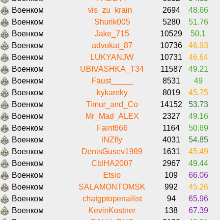
Военком
vis_zu_krain_
2694
48.66
Военком
Shurik005
5280
51.76
Военком
Jake_715
10529
50.1
Военком
advokat_87
10736
46.93
Военком
LUKYANJW
10731
46.64
Военком
UBIVASHKA_T34
11587
49.21
Военком
Faust_____
8531
49
Военком
kykareky
8019
45.75
Военком
Timur_and_Co
14152
53.73
Военком
Mr_Mad_ALEX
2327
49.16
Военком
Faint666
1164
50.69
Военком
INZfly
4031
54.85
Военком
DenisGusev1989
1631
45.49
Военком
CbIHA2007
2967
49.44
Военком
Etsio
109
66.06
Военком
SALAMONTOMSK
992
45.26
Военком
chatgptopenailist
94
65.96
Военком
KevinKostner
138
67.39