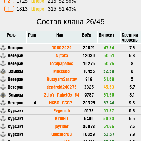
2
Шторм
1725
213
52.58%
1
Шторм
1813
315
51.43%
Состав клана 26/45
Роль
Ранг
Ник
Боёв
Винрейт
Средний
уровень
Ветеран
19892029
22821
47.84
7.5
Ветеран
Nijtaka
12039
50.51
6.8
Ветеран
totalpapados
16276
50.75
8
Замком
Maksuboi
10456
52.59
8
Ветеран
RustyamSaratov
919
51.69
5
Ветеран
dendroid240275
3325
45.53
5.7
Замком
ZJIoY_RaketOs_64
9787
51.59
8.1
Ветеран
4
HKBD_CCCP_
20325
53.44
9.3
Курсант
_Evgenich_
5178
51.87
9.8
Курсант
KirillBD
6499
50.33
6.5
Курсант
joyrider
35973
51.65
7.6
Курсант
Utilizator83
10859
53.67
7.9