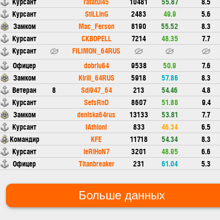
Курсант
ratatui45
10481
55.87
8.5
Курсант
StiLLinG
2483
49.9
5.6
Замком
Mac_Ferson
8190
55.52
8.3
Курсант
CKBOPELL
7214
48.35
7.7
Курсант
FILIMON_64RUS
Офицер
dobriu64
9538
50.9
7.6
Замком
Kirill_64RUS
5918
57.86
8.3
Ветеран
8
Sdl947_64
213
54.46
4.8
Курсант
SefsRnD
8607
51.88
9.4
Замком
deniska64rus
13133
53.81
7.7
Курсант
IAthlonI
833
46.34
6.5
Командир
KFE
11718
54.34
8.3
Курсант
ieRiHoN7
3201
48.95
6.6
Офицер
Titanbreaker
231
61.04
5.3
Больше данных