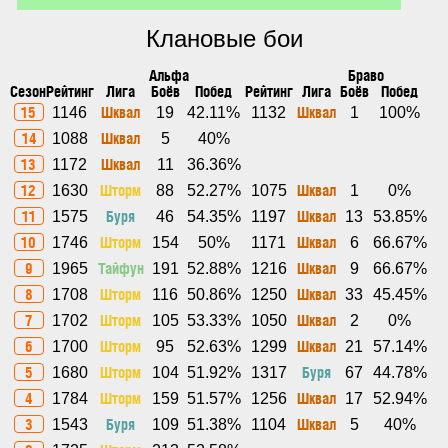
Клановые бои
Альфа
Браво
Сезон
Рейтинг
Лига
Боёв
Побед
Рейтинг
Лига
Боёв
Побед
15
Шквал
Шквал
1146
19
42.11%
1132
1
100%
14
Шквал
1088
5
40%
13
Шквал
1172
11
36.36%
12
Шторм
Шквал
1630
88
52.27%
1075
1
0%
11
Буря
Шквал
1575
46
54.35%
1197
13
53.85%
10
Шторм
Шквал
1746
154
50%
1171
6
66.67%
9
Тайфун
Шквал
1965
191
52.88%
1216
9
66.67%
8
Шторм
Шквал
1708
116
50.86%
1250
33
45.45%
7
Шторм
Шквал
1702
105
53.33%
1050
2
0%
6
Шторм
Шквал
1700
95
52.63%
1299
21
57.14%
5
Шторм
Буря
1680
104
51.92%
1317
67
44.78%
4
Шторм
Шквал
1784
159
51.57%
1256
17
52.94%
3
Буря
Шквал
1543
109
51.38%
1104
5
40%