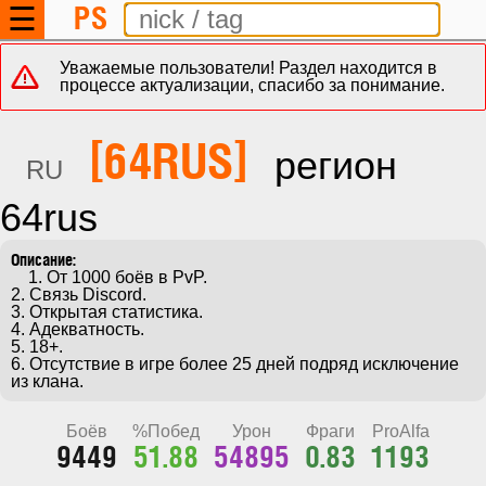
PS
☰
Уважаемые пользователи! Раздел находится в
процессе актуализации, спасибо за понимание.
[64RUS]
регион
RU
64rus
    1. От 1000 боёв в PvP.

2. Связь Discord.

3. Открытая статистика.

4. Адекватность.

5. 18+.

6. Отсутствие в игре более 25 дней подряд исключение 
из клана.
Боёв
%Побед
Урон
Фраги
ProAlfa
9449
51.88
54895
0.83
1193