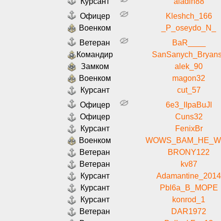
Курсант
aladin88
Офицер
Kleshch_166
Военком
_P_oseydo_N_
Ветеран
BaR____
Командир
SanSanych_Bryan
Замком
alek_90
Военком
magon32
Курсант
cut_57
Офицер
6e3_IIpaBuJl
Офицер
Cuns32
Курсант
FenixBr
Военком
WOWS_BAM_HE_W
Ветеран
BRONY122
Ветеран
kv87
Курсант
Adamantine_2014
Курсант
Pbl6a_B_MOPE
Курсант
konrod_1
Ветеран
DAR1972