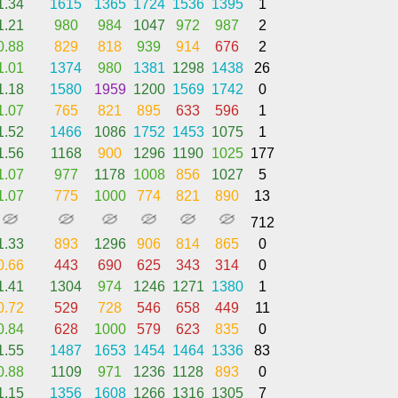
1.34
1615
1365
1724
1536
1395
1
1.21
980
984
1047
972
987
2
0.88
829
818
939
914
676
2
1.01
1374
980
1381
1298
1438
26
1.18
1580
1959
1200
1569
1742
0
1.07
765
821
895
633
596
1
1.52
1466
1086
1752
1453
1075
1
1.56
1168
900
1296
1190
1025
177
1.07
977
1178
1008
856
1027
5
1.07
775
1000
774
821
890
13
712
1.33
893
1296
906
814
865
0
0.66
443
690
625
343
314
0
1.41
1304
974
1246
1271
1380
1
0.72
529
728
546
658
449
11
0.84
628
1000
579
623
835
0
1.55
1487
1653
1454
1464
1336
83
0.88
1109
971
1236
1128
893
0
1.15
1356
1608
1266
1316
1305
7