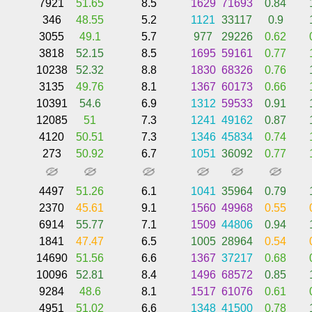
7921
51.65
8.5
1629
71693
0.84
346
48.55
5.2
1121
33117
0.9
3055
49.1
5.7
977
29226
0.62
3818
52.15
8.5
1695
59161
0.77
10238
52.32
8.8
1830
68326
0.76
3135
49.76
8.1
1367
60173
0.66
10391
54.6
6.9
1312
59533
0.91
12085
51
7.3
1241
49162
0.87
4120
50.51
7.3
1346
45834
0.74
273
50.92
6.7
1051
36092
0.77
4497
51.26
6.1
1041
35964
0.79
2370
45.61
9.1
1560
49968
0.55
6914
55.77
7.1
1509
44806
0.94
1841
47.47
6.5
1005
28964
0.54
14690
51.56
6.6
1367
37217
0.68
10096
52.81
8.4
1496
68572
0.85
9284
48.6
8.1
1517
61076
0.61
4951
51.02
6.6
1348
41500
0.78