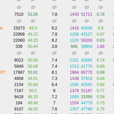
7510
52.05
7.8
1450
51721
0.78
sk
15073
49.3
8.2
1416
43556
0.6
22908
49.22
7.9
1286
43127
0.67
22060
48.25
8.2
1129
59200
0.83
339
50.44
3.8
866
39804
1.68
8022
50.65
7.4
1331
42584
0.74
5949
50.68
7.4
1312
41770
0.69
OT
17987
55.91
8.1
1864
69770
0.99
4858
49.61
7.3
1438
37916
0.64
2154
50.84
6.4
1166
42581
0.66
7167
50.5
8
1378
52187
0.77
9418
48.33
7.2
1095
33389
0.58
184
49.46
7
1534
44779
0.75
9107
49.92
7.6
1307
47788
0.76