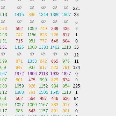
9
221
1.13
1415
896
1344
1386
1507
23
6
0.73
592
1059
749
339
436
2
0.93
747
1156
823
726
617
1
1.31
715
951
777
648
604
0
2.51
1425
1000
1333
1462
1218
35
12
0.99
871
1333
842
665
976
11
0.9
847
937
917
823
791
124
1.67
1972
1906
2118
1933
1827
0
1.07
801
475
990
829
674
9
0.83
1059
926
1152
984
954
225
1.12
1388
791
1505
1545
1210
1
0.8
502
564
497
446
636
94
1.04
1027
1000
1167
883
917
3
1.17
986
643
1157
891
901
0