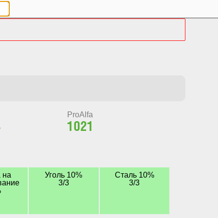
и
ProAlfa
4
1021
 на
Уголь 10%
Сталь 10%
вание
3/3
3/3
%