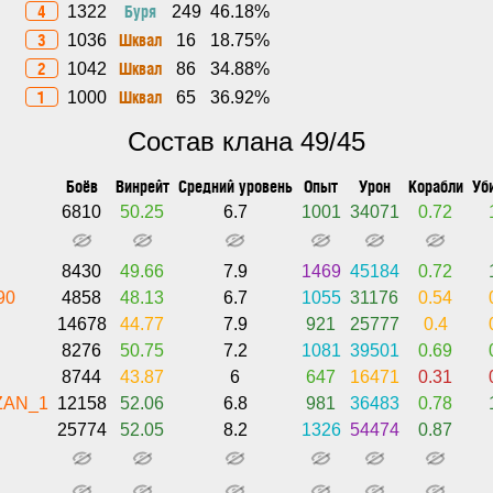
4
Буря
1322
249
46.18%
3
Шквал
1036
16
18.75%
2
Шквал
1042
86
34.88%
1
Шквал
1000
65
36.92%
Состав клана 49/45
Боёв
Винрейт
Средний уровень
Опыт
Урон
Корабли
Уб
6810
50.25
6.7
1001
34071
0.72
8430
49.66
7.9
1469
45184
0.72
90
4858
48.13
6.7
1055
31176
0.54
14678
44.77
7.9
921
25777
0.4
8276
50.75
7.2
1081
39501
0.69
8744
43.87
6
647
16471
0.31
ZAN_1
12158
52.06
6.8
981
36483
0.78
25774
52.05
8.2
1326
54474
0.87