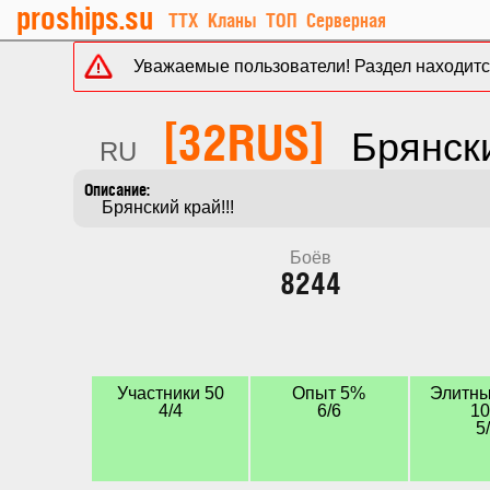
proships.su
ТТХ
Кланы
ТОП
Серверная
Уважаемые пользователи! Раздел находится
[32RUS]
Брянски
RU
    Брянский край!!!
Боёв
8244
Участники 50
Опыт 5%
Элитны
4/4
6/6
1
5