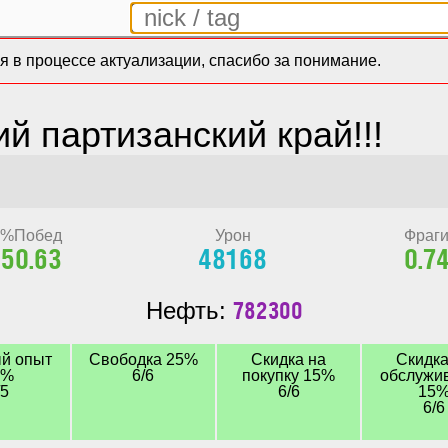
 в процессе актуализации, спасибо за понимание.
й партизанский край!!!
%Побед
Урон
Фраг
50.63
48168
0.7
782300
Нефть:
й опыт
Свободка 25%
Скидка на
Скидка
0%
6/6
покупку 15%
обслужи
/5
6/6
15
6/6