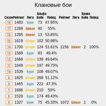
Клановые бои
Альфа
Браво
Сезон
Рейтинг
Лига
Боёв
Побед
Рейтинг
Лига
Боёв
Побед
18
Буря
1483
73
47.95%
17
Шквал
1289
40
55%
16
Шквал
1285
13
53.85%
15
Шторм
1619
102
50.98%
14
Шторм
Шквал
1700
124
51.61%
1156
2
100%
13
Буря
1569
83
49.4%
12
Шторм
1668
139
49.64%
11
Шторм
1649
197
49.75%
10
Буря
1539
108
49.07%
9
Шторм
1825
268
51.12%
8
Буря
1465
222
47.3%
7
Шторм
1686
210
50%
6
Буря
1528
174
49.43%
5
Буря
Шквал
1327
75
45.33%
1072
1
0%