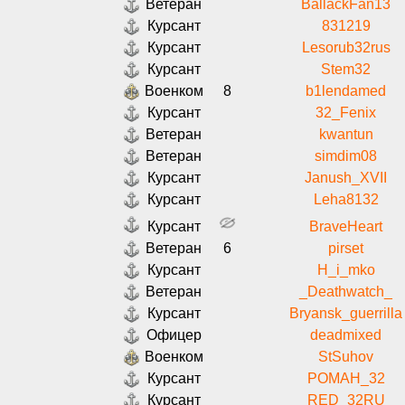
Ветеран
BallackFan13
Курсант
831219
Курсант
Lesorub32rus
Курсант
Stem32
Военком
8
b1lendamed
Курсант
32_Fenix
Ветеран
kwantun
Ветеран
simdim08
Курсант
Janush_XVII
Курсант
Leha8132
Курсант
BraveHeart
Ветеран
6
pirset
Курсант
H_i_mko
Ветеран
_Deathwatch_
Курсант
Bryansk_guerrilla
Офицер
deadmixed
Военком
StSuhov
Курсант
POMAH_32
Курсант
RED_32RU