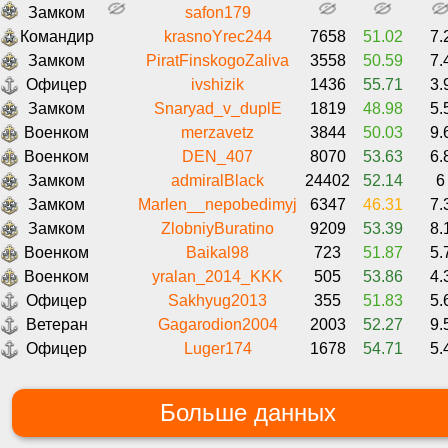
Замком
safon179
Командир
krasnoYrec244
7658
51.02
7.
Замком
PiratFinskogoZaliva
3558
50.59
7.
Офицер
ivshizik
1436
55.71
3.
Замком
Snaryad_v_duplE
1819
48.98
5.
Военком
merzavetz
3844
50.03
9.
Военком
DEN_407
8070
53.63
6.
Замком
admiralBlack
24402
52.14
6
Замком
Marlen__nepobedimyj
6347
46.31
7.
Замком
ZlobniyBuratino
9209
53.39
8.
Военком
Baikal98
723
51.87
5.
Военком
yralan_2014_KKK
505
53.86
4.
Офицер
Sakhyug2013
355
51.83
5.
Ветеран
Gagarodion2004
2003
52.27
9.
Офицер
Luger174
1678
54.71
5.
Больше данных