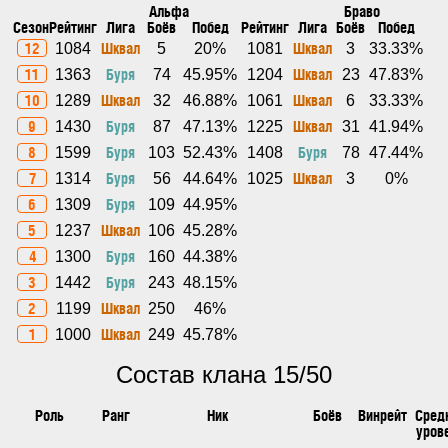
Альфа
Браво
Сезон
Рейтинг
Лига
Боёв
Побед
Рейтинг
Лига
Боёв
Побед
12
Шквал
Шквал
1084
5
20%
1081
3
33.33%
11
Буря
Шквал
1363
74
45.95%
1204
23
47.83%
10
Шквал
Шквал
1289
32
46.88%
1061
6
33.33%
9
Буря
Шквал
1430
87
47.13%
1225
31
41.94%
8
Буря
Буря
1599
103
52.43%
1408
78
47.44%
7
Буря
Шквал
1314
56
44.64%
1025
3
0%
6
Буря
1309
109
44.95%
5
Шквал
1237
106
45.28%
4
Буря
1300
160
44.38%
3
Буря
1442
243
48.15%
2
Шквал
1199
250
46%
1
Шквал
1000
249
45.78%
Состав клана 15/50
Роль
Ранг
Ник
Боёв
Винрейт
Сред
уров