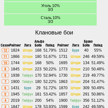
Уголь 10%
3/3
Сталь 10%
3/3
Клановые бои
Альфа
Браво
Сезон
Рейтинг
Лига
Боёв
Побед
Рейтинг
Лига
Боёв
Побед
12
Шторм
Буря
1824
168
51.79%
1512
40
55%
11
Шторм
Шторм
1866
180
51.67%
1731
246
49.59%
10
Шторм
Шторм
1744
168
50%
1695
134
51.49%
9
Шторм
Шторм
1845
223
50.22%
1773
210
50.48%
8
Тайфун
Шторм
1938
170
52.94%
1730
219
49.77%
7
Тайфун
Шторм
1900
180
52.22%
1863
204
51.47%
6
Буря
Шторм
1431
29
51.72%
1870
309
50.49%
5
Тайфун
Шторм
1945
161
53.42%
1857
291
50.86%
4
Тайфун
Тайфун
2019
200
54%
1900
356
51.12%
3
Шторм
Буря
1847
178
53.93%
1599
242
49.59%