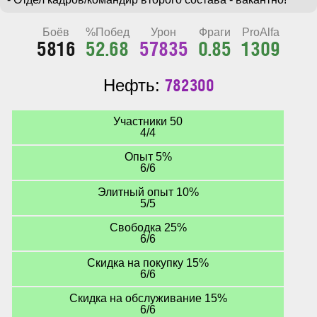
Боёв
%Побед
Урон
Фраги
ProAlfa
5816
52.68
57835
0.85
1309
782300
Нефть:
Участники 50
4/4
Опыт 5%
6/6
Элитный опыт 10%
5/5
Свободка 25%
6/6
Скидка на покупку 15%
6/6
Скидка на обслуживание 15%
6/6