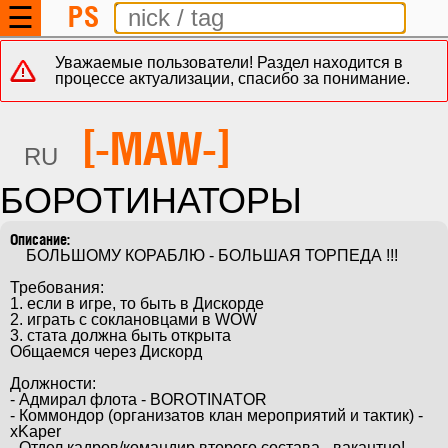
PS
☰
Уважаемые пользователи! Раздел находится в
процессе актуализации, спасибо за понимание.
[-MAW-]
RU
БОРОТИНАТОРЫ
    БОЛЬШОМУ КОРАБЛЮ - БОЛЬШАЯ ТОРПЕДА !!!

Требования:

1. если в игре, то быть в Дискорде

2. играть с соклановцами в WOW

3. стата должна быть открыта

Общаемся через Дискорд

Должности:

- Адмирал флота - BOROTINATOR

- Коммондор (организатов клан мероприятий и тактик) - 
xKaper

- Отдел кадров/командир второго состава - вакантно!