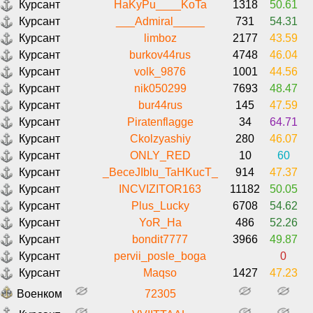
Курсант
HaKyPu____KoTa
1318
50.61
Курсант
___Admiral_____
731
54.31
Курсант
limboz
2177
43.59
Курсант
burkov44rus
4748
46.04
Курсант
volk_9876
1001
44.56
Курсант
nik050299
7693
48.47
Курсант
bur44rus
145
47.59
Курсант
Piratenflagge
34
64.71
Курсант
Ckolzyashiy
280
46.07
Курсант
ONLY_RED
10
60
Курсант
_BeceJIblu_TaHKucT_
914
47.37
Курсант
INCVIZITOR163
11182
50.05
Курсант
Plus_Lucky
6708
54.62
Курсант
YoR_Ha
486
52.26
Курсант
bondit7777
3966
49.87
Курсант
pervii_posle_boga
0
Курсант
Maqso
1427
47.23
Военком
72305