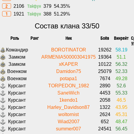
2
Тайфун
2106
379
54.35%
1
Тайфун
1921
388
51.29%
Состав клана 33/50
Роль
Ранг
Ник
Боёв
Винрейт
С
у
Командир
BOROTINATOR
19262
58.19
Замком
ARMENIA500003041975
19364
51.1
Замком
xKAPER
10122
56.32
Военком
Damidon75
25079
52.33
Военком
potapa1
7674
49.28
Курсант
TORPEDON_1982
2890
52.6
Курсант
SaneWich
4453
55.33
Курсант
1kendo1
2058
46.5
Курсант
Harley_Davidson87
1322
43.95
Курсант
woltornist
2624
45.31
Курсант
Wiad2007
652
48.47
Курсант
summer007
24541
56.45