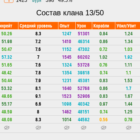
1423
398
49.5%
Состав клана 13/50
инрейт
Средний уровень
Опыт
Урон
Корабли
Убил/Убит
50.26
8.3
1247
51301
0.84
1.24
51.98
7.2
1410
46314
0.86
1.34
50.47
7.6
1152
47302
0.72
1.03
57.32
7
1545
60202
1.02
1.92
51.65
7.6
1324
53728
0.76
1.11
48.42
7.8
1354
39818
0.74
1.1
50.44
7.9
1231
45381
0.83
1.53
53.32
8.1
1640
52768
0.86
1.7
49.66
9.1
1523
52906
0.83
1.67
55.17
6.6
1098
40342
0.97
1.44
49.59
8
1462
48151
0.74
1.25
48.08
8.3
1014
44582
0.56
0.78