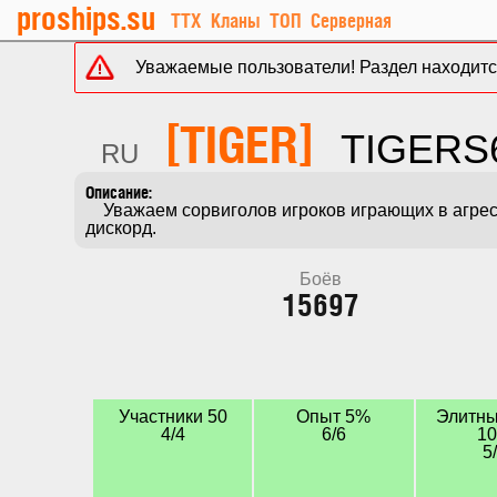
proships.su
ТТХ
Кланы
ТОП
Серверная
Уважаемые пользователи! Раздел находится
[TIGER]
TIGERS
RU
    Уважаем сорвиголов игроков играющих в агрессию не боящихся поцарапать свой корабль. И статка не главное! Основное правило: зашёл в игру - зайди в 
дискорд.
Боёв
15697
Участники 50
Опыт 5%
Элитны
4/4
6/6
1
5