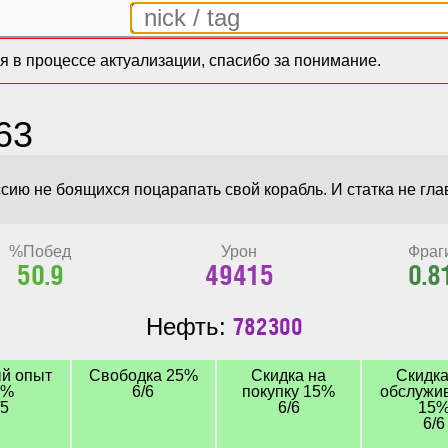
 в процессе актуализации, спасибо за понимание.
63
%Побед
Урон
Фраг
50.9
49415
0.8
782300
Нефть:
й опыт
Свободка 25%
Скидка на
Скидка
0%
6/6
покупку 15%
обслужи
/5
6/6
15
6/6