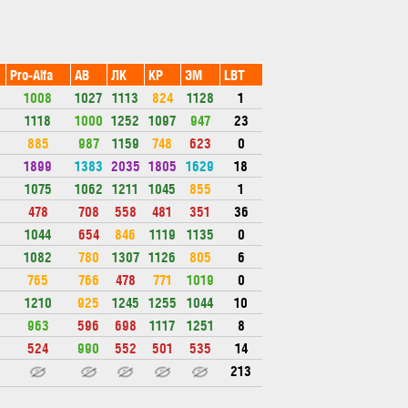
Pro-Alfa
АВ
ЛК
КР
ЭМ
LBT
1008
1027
1113
824
1128
1
1118
1000
1252
1097
947
23
885
987
1159
748
623
0
1899
1383
2035
1805
1629
18
1075
1062
1211
1045
855
1
478
708
558
481
351
36
1044
654
846
1119
1135
0
1082
780
1307
1126
805
6
765
766
478
771
1019
0
1210
925
1245
1255
1044
10
963
596
698
1117
1251
8
524
990
552
501
535
14
213