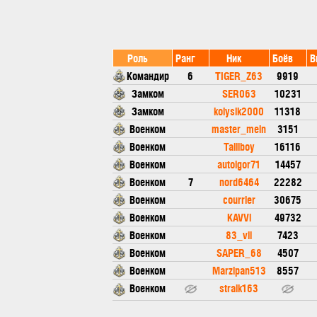
Роль
Ранг
Ник
Боёв
В
Командир
6
TIGER_Z63
9919
Замком
SER063
10231
Замком
kolysik2000
11318
Военком
master_mein
3151
Военком
Talllboy
16116
Военком
autoigor71
14457
Военком
7
nord6464
22282
Военком
courrier
30675
Военком
KAVVi
49732
Военком
83_vii
7423
Военком
SAPER_68
4507
Военком
Marzipan513
8557
Военком
straik163