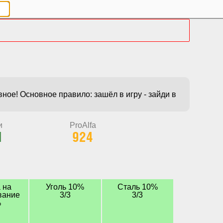
и
ProAlfa
1
924
 на
Уголь 10%
Сталь 10%
вание
3/3
3/3
%