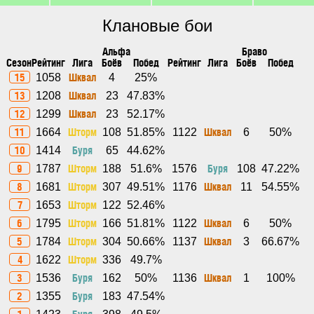
Клановые бои
Альфа
Браво
Сезон
Рейтинг
Лига
Боёв
Побед
Рейтинг
Лига
Боёв
Побед
15
Шквал
1058
4
25%
13
Шквал
1208
23
47.83%
12
Шквал
1299
23
52.17%
11
Шторм
Шквал
1664
108
51.85%
1122
6
50%
10
Буря
1414
65
44.62%
9
Шторм
Буря
1787
188
51.6%
1576
108
47.22%
8
Шторм
Шквал
1681
307
49.51%
1176
11
54.55%
7
Шторм
1653
122
52.46%
6
Шторм
Шквал
1795
166
51.81%
1122
6
50%
5
Шторм
Шквал
1784
304
50.66%
1137
3
66.67%
4
Шторм
1622
336
49.7%
3
Буря
Шквал
1536
162
50%
1136
1
100%
2
Буря
1355
183
47.54%
1
Буря