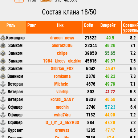
1108
315
46.98%
Состав клана 18/50
Роль
Ранг
Ник
Боёв
Винрейт
Средни
уровен
Командир
dracon_news
21822
49.5
8.2
Замком
androi2006
22344
49.29
7.1
Замком
chilpe
39850
55.65
7.2
Замком
1964_kireev_olezhka
45616
49.37
7.5
Замком
Sibirian_FOX
5042
46.47
6.6
Военком
romkoma
2878
48.23
7.3
Ветеран
Michele_
4676
49.76
7.1
Ветеран
vlarhip
803
41.72
5.3
Ветеран
korabl_SANY
8839
46.58
8.2
Офицер
mochin
2740
57.23
6.4
Офицер
vsha74ru
7132
44.99
7.2
Офицер
D_i_m_a_n62RuS
884
47.29
7.2
Курсант
orenvaz
1285
47.47
6.5
Курсант
Dr__No
7536
47.4
6.3