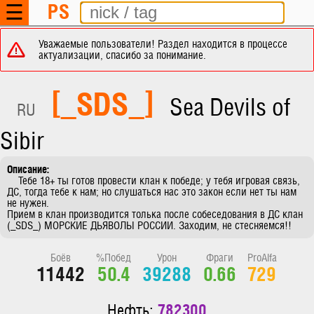
PS
☰
Уважаемые пользователи! Раздел находится в процессе
актуализации, спасибо за понимание.
[_SDS_]
Sea Devils of
RU
Sibir
    Тебе 18+ ты готов провести клан к победе; у тебя игровая связь, 
ДС, тогда тебе к нам; но слушаться нас это закон если нет ты нам 
не нужен.

Прием в клан производится толька после собеседования в ДС клан 
(_SDS_) МОРСКИЕ ДЬЯВОЛЫ РОССИИ. Заходим, не стесняемся!!
Боёв
%Побед
Урон
Фраги
ProAlfa
11442
50.4
39288
0.66
729
782300
Нефть: