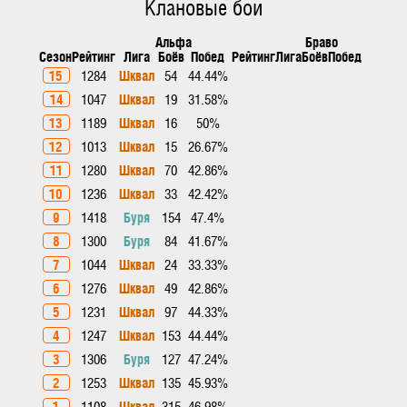
Клановые бои
Альфа
Браво
Сезон
Рейтинг
Лига
Боёв
Побед
Рейтинг
Лига
Боёв
Побед
15
Шквал
1284
54
44.44%
14
Шквал
1047
19
31.58%
13
Шквал
1189
16
50%
12
Шквал
1013
15
26.67%
11
Шквал
1280
70
42.86%
10
Шквал
1236
33
42.42%
9
Буря
1418
154
47.4%
8
Буря
1300
84
41.67%
7
Шквал
1044
24
33.33%
6
Шквал
1276
49
42.86%
5
Шквал
1231
97
44.33%
4
Шквал
1247
153
44.44%
3
Буря
1306
127
47.24%
2
Шквал
1253
135
45.93%
1
Шквал