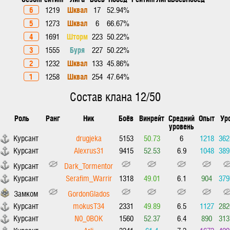
6
Шквал
1219
17
52.94%
5
Шквал
1273
6
66.67%
4
Шторм
1691
223
50.22%
3
Буря
1555
227
50.22%
2
Шквал
1232
133
45.86%
1
Шквал
1258
254
47.64%
Состав клана 12/50
Роль
Ранг
Ник
Боёв
Винрейт
Средний
Опыт
Ур
уровень
Курсант
drugjeka
5153
50.73
6
1218
362
Курсант
Alexrus31
9415
52.53
6.9
1048
389
Курсант
Dark_Tormentor
Курсант
Serafim_Warrir
1318
49.01
6.1
904
379
Замком
GordonGlados
Курсант
mokusT34
2331
49.89
6.5
1127
282
Курсант
N0_0BOK
1560
52.37
6.4
890
313