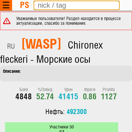
PS
☰
Уважаемые пользователи! Раздел находится в процессе
актуализации, спасибо за понимание.
[WASP]
Chironex
RU
fleckeri - Морские осы
Боёв
%Побед
Урон
Фраги
ProAlfa
4848
52.74
41415
0.86
1127
492300
Нефть:
Участники 50
4/4