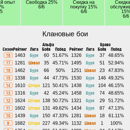
й опыт
Свободка 25%
Скидка на
Скидка
0%
6/6
покупку 15%
обслужи
/5
6/6
15
6/6
Клановые бои
Альфа
Браво
Сезон
Рейтинг
Лига
Боёв
Побед
Рейтинг
Лига
Боёв
Побед
18
Буря
Буря
1463
60
51.67%
1326
37
48.65%
17
Шквал
Буря
1281
35
45.71%
1495
51
52.94%
16
Буря
Шквал
1462
66
50%
1251
23
47.83%
15
Буря
Буря
1338
44
47.73%
1530
146
49.32%
14
Шторм
Буря
1610
121
50.41%
1438
104
46.15%
13
Буря
Буря
1316
42
45.24%
1458
74
48.65%
12
Шторм
Буря
1624
138
50.72%
1321
29
51.72%
11
Шторм
Буря
1602
131
49.62%
1434
87
47.13%
10
Буря
Шквал
1439
150
47.33%
1281
18
61.11%
9
Шторм
Шквал
1682
227
49.34%
1132
1
100%