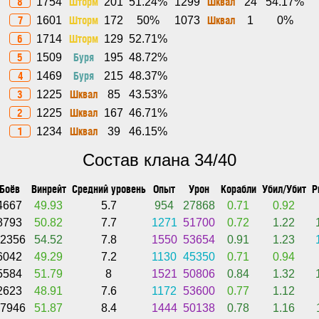
8
Шторм
Шквал
1754
201
51.24%
1299
24
54.17%
7
Шторм
Шквал
1601
172
50%
1073
1
0%
6
Шторм
1714
129
52.71%
5
Буря
1509
195
48.72%
4
Буря
1469
215
48.37%
3
Шквал
1225
85
43.53%
2
Шквал
1225
167
46.71%
1
Шквал
1234
39
46.15%
Состав клана 34/40
Боёв
Винрейт
Средний уровень
Опыт
Урон
Корабли
Убил/Убит
P
4667
49.93
5.7
954
27868
0.71
0.92
8793
50.82
7.7
1271
51700
0.72
1.22
2356
54.52
7.8
1550
53654
0.91
1.23
6042
49.29
7.2
1130
45350
0.71
0.94
5584
51.79
8
1521
50806
0.84
1.32
2623
48.91
7.6
1172
53600
0.77
1.12
7946
51.87
8.4
1444
50138
0.78
1.16