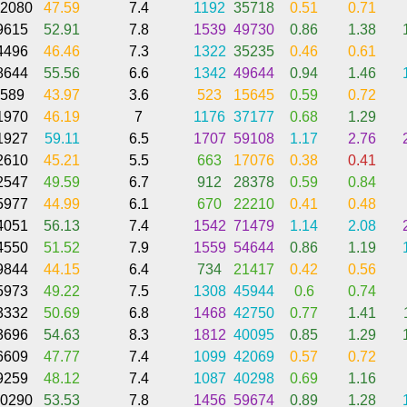
2080
47.59
7.4
1192
35718
0.51
0.71
9615
52.91
7.8
1539
49730
0.86
1.38
4496
46.46
7.3
1322
35235
0.46
0.61
8644
55.56
6.6
1342
49644
0.94
1.46
589
43.97
3.6
523
15645
0.59
0.72
1970
46.19
7
1176
37177
0.68
1.29
1927
59.11
6.5
1707
59108
1.17
2.76
2610
45.21
5.5
663
17076
0.38
0.41
2547
49.59
6.7
912
28378
0.59
0.84
5977
44.99
6.1
670
22210
0.41
0.48
4051
56.13
7.4
1542
71479
1.14
2.08
4550
51.52
7.9
1559
54644
0.86
1.19
9844
44.15
6.4
734
21417
0.42
0.56
5973
49.22
7.5
1308
45944
0.6
0.74
3332
50.69
6.8
1468
42750
0.77
1.41
3696
54.63
8.3
1812
40095
0.85
1.29
6609
47.77
7.4
1099
42069
0.57
0.72
9259
48.12
7.4
1087
40298
0.69
1.16
0290
53.53
7.8
1456
59674
0.89
1.28