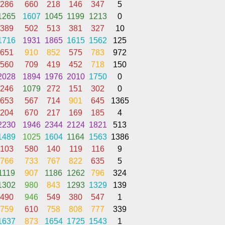
286
660
218
146
347
5
1265
1607
1045
1199
1213
0
389
502
513
381
327
10
1716
1931
1865
1615
1562
125
651
910
852
575
783
972
560
709
419
452
718
150
2028
1894
1976
2010
1750
0
246
1079
272
151
302
0
653
567
714
901
645
1365
204
670
217
169
185
4
2230
1946
2344
2124
1821
513
1489
1025
1604
1164
1563
1386
103
580
140
119
116
9
766
733
767
822
635
5
1119
907
1186
1262
796
324
1302
980
843
1293
1329
139
490
946
549
380
547
1
759
610
758
808
777
339
1637
873
1654
1725
1543
1