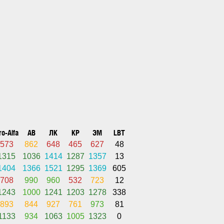
ro-Alfa
АВ
ЛК
КР
ЭМ
LBT
573
862
648
465
627
48
1315
1036
1414
1287
1357
13
1404
1366
1521
1295
1369
605
708
990
960
532
723
12
1243
1000
1241
1203
1278
338
893
844
927
761
973
81
1133
934
1063
1005
1323
0