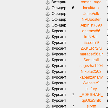
Ветеран
roman_rugo
1
Офицер
6
Incultta_x
Офицер
JonsVolk
Офицер
NVBooster
Офицер
Alpinist7890
Курсант
artemev86
Курсант
IroNHail
Курсант
Essen79
Курсант
ZAKER72ru
Курсант
marader56air
Курсант
Samurall
Курсант
segezha1994
Курсант
Nikolai2502
Курсант
kabanzahariy
Курсант
WebsterS
Курсант
jk_fury
Курсант
7
_R0RSHAH_
Курсант
qpOkuSnIk
Курсант
7
siryfff
1