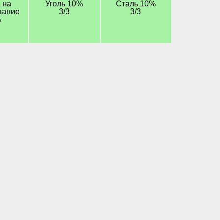
 на
Уголь 10%
Сталь 10%
вание
3/3
3/3
%