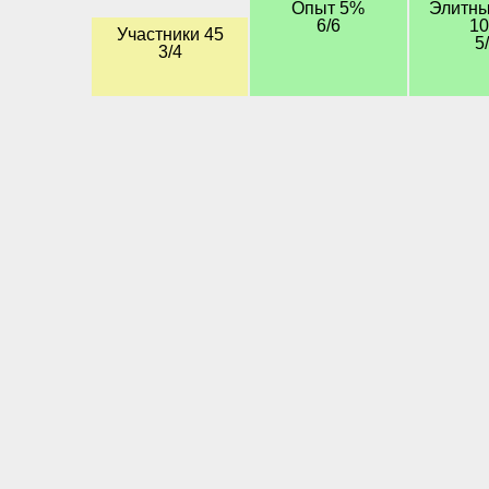
Опыт 5%
Элитны
6/6
1
Участники 45
5
3/4