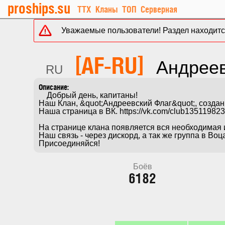
proships.su
ТТХ
Кланы
ТОП
Серверная
Уважаемые пользователи! Раздел находится
[AF-RU]
Андреев
RU
    Добрый день, капитаны!

Наш Клан, &quot;Андреевский Флаг&quot;, создан
Наша страница в ВК. https://vk.com/club135119823
На странице клана появляется вся необходимая 
Наш связь - через дискорд, а так же группа в Воц
Присоединяйся!
Боёв
6182