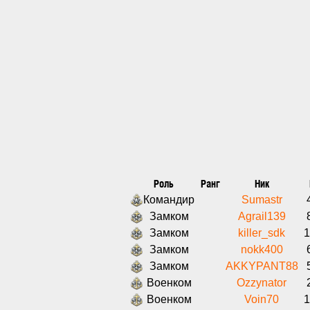
Роль
Ранг
Ник
Командир
Sumastr
Замком
Agrail139
Замком
killer_sdk
1
Замком
nokk400
Замком
AKKYPANT88
Военком
Ozzynator
Военком
Voin70
1