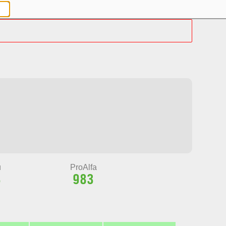
и
ProAlfa
3
983