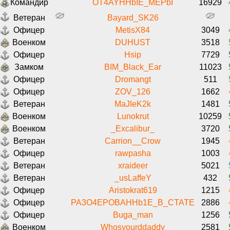
Командир
OT4AYHHbIE_MEPbI
16929
Ветеран
Bayard_SK26
Офицер
MetisX84
3049
Военком
DUHUST
3518
Офицер
Hsip
7729
Замком
BIM_Black_Ear
11023
Офицер
Dromangt
511
Офицер
ZOV_126
1662
Ветеран
MaJIeK2k
1481
Военком
Lunokrut
10259
Военком
_Excalibur_
3720
Ветеран
Carrion__Crow
1945
Офицер
rawpasha
1003
Ветеран
xraideer
5021
Ветеран
_usLaffeY
432
Офицер
Aristokrat619
1215
Офицер
PA3O4EPOBAHHb1E_B_CTATE
2886
Офицер
Buga_man
1256
Военком
Whosyourddaddy
2581