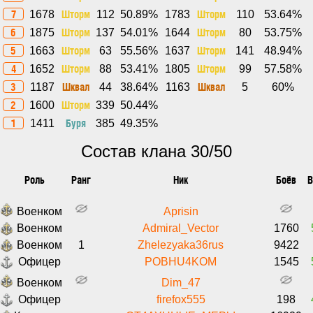
7
Шторм
Шторм
1678
112
50.89%
1783
110
53.64%
6
Шторм
Шторм
1875
137
54.01%
1644
80
53.75%
5
Шторм
Шторм
1663
63
55.56%
1637
141
48.94%
4
Шторм
Шторм
1652
88
53.41%
1805
99
57.58%
3
Шквал
Шквал
1187
44
38.64%
1163
5
60%
2
Шторм
1600
339
50.44%
1
Буря
1411
385
49.35%
Состав клана 30/50
Роль
Ранг
Ник
Боёв
В
Военком
Aprisin
Военком
Admiral_Vector
1760
Военком
1
Zhelezyaka36rus
9422
Офицер
POBHU4KOM
1545
Военком
Dim_47
Офицер
firefox555
198