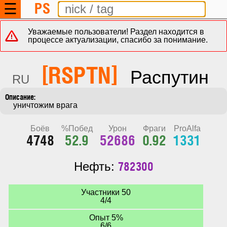
PS
☰
Уважаемые пользователи! Раздел находится в
процессе актуализации, спасибо за понимание.
[RSPTN]
Распутин
RU
    уничтожим врага
Боёв
%Побед
Урон
Фраги
ProAlfa
4748
52.9
52686
0.92
1331
782300
Нефть:
Участники 50
4/4
Опыт 5%
6/6