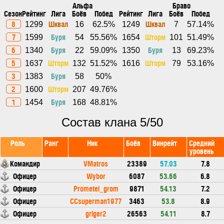
Альфа
Браво
Сезон
Рейтинг
Лига
Боёв
Побед
Рейтинг
Лига
Боёв
Побед
8
Шквал
Шквал
1299
16
62.5%
1249
7
57.14%
7
Буря
Шторм
1599
54
55.56%
1654
101
51.49%
6
Буря
Буря
1340
22
59.09%
1350
13
69.23%
5
Шторм
Шторм
1637
132
51.52%
1616
79
53.16%
3
Буря
1383
58
50%
2
Шторм
1600
207
49.76%
1
Буря
1454
168
48.81%
Состав клана 5/50
Роль
Ранг
Ник
Боёв
Винрейт
Средний
уровень
Командир
VMatros
23389
57.03
7.8
Офицер
Wybor
6087
53.66
6.8
Офицер
Prometei_grom
9871
54.13
7.2
Офицер
CCsuperman1977
3463
53.8
8.9
Офицер
griger2
26563
54.11
8.7