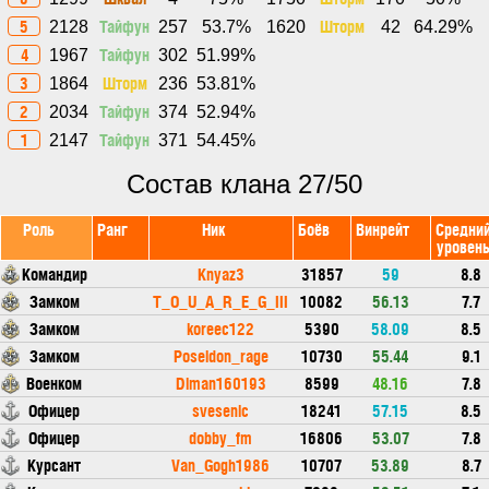
5
Тайфун
Шторм
2128
257
53.7%
1620
42
64.29%
4
Тайфун
1967
302
51.99%
3
Шторм
1864
236
53.81%
2
Тайфун
2034
374
52.94%
1
Тайфун
2147
371
54.45%
Состав клана 27/50
Роль
Ранг
Ник
Боёв
Винрейт
Средни
уровен
Командир
Knyaz3
31857
59
8.8
Замком
T_O_U_A_R_E_G_III
10082
56.13
7.7
Замком
koreec122
5390
58.09
8.5
Замком
Poseidon_rage
10730
55.44
9.1
Военком
Diman160193
8599
48.16
7.8
Офицер
svesenic
18241
57.15
8.5
Офицер
dobby_fm
16806
53.07
7.8
Курсант
Van_Gogh1986
10707
53.89
8.7