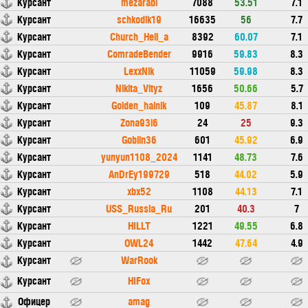
Курсант
mezarabl
7088
53.51
7.1
Курсант
schkodik19
16635
56
7.7
Курсант
Church_Hell_a
8392
60.07
7.1
Курсант
ComradeBender
9916
59.83
8.3
Курсант
LexxNik
11059
59.98
8.3
Курсант
Nikita_Vityz
1656
50.66
5.7
Курсант
Golden_hainik
109
45.87
8.1
Курсант
Zona93l6
24
25
9.3
Курсант
Goblin36
601
45.92
6.9
Курсант
yunyun1108_2024
1141
48.73
7.6
Курсант
AnDrEy199729
518
44.02
5.9
Курсант
xbx52
1108
44.13
7.1
Курсант
USS_Russia_Ru
201
40.3
7
Курсант
HILLT
1221
49.55
6.8
Курсант
OWL24
1442
47.64
4.9
Курсант
WarRook
Курсант
HIFox
Офицер
amag