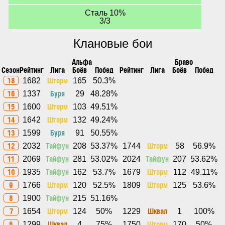
Сталь 10%
3/3
Клановые бои
Альфа
Браво
Сезон
Рейтинг
Лига
Боёв
Побед
Рейтинг
Лига
Боёв
Побед
18
Шторм
1682
165
50.3%
16
Буря
1337
29
48.28%
15
Шторм
1600
103
49.51%
14
Шторм
1642
132
49.24%
13
Буря
1599
91
50.55%
12
Тайфун
Шторм
2032
208
53.37%
1744
58
56.9%
11
Тайфун
Тайфун
2069
281
53.02%
2024
207
53.62%
10
Тайфун
Шторм
1935
162
53.7%
1679
112
49.11%
9
Шторм
Шторм
1766
120
52.5%
1809
125
53.6%
8
Тайфун
1900
215
51.16%
7
Шторм
Шквал
1654
124
50%
1229
1
100%
6
Шквал
Шторм
1299
4
75%
1750
170
50%