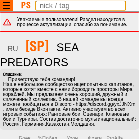
PS
☰
Уважаемые пользователи! Раздел находится в
процессе актуализации, спасибо за понимание.
[SP]
SEA
RU
PREDATORS
    Приветствую тебя командир! 

Наше небольшое сообщество ищет опытных капитанов, 
которые хотят вместе с нами бороздить просторы Мира 
кораблей. Мы предлагаем очень хороший, дружный и 
сплоченный коллектив. В нашей команде вы всегда 
можете пообщаться в Discord - https://discord.gg/yxJJNXm 
, или в беседе Вконтакте. Активно участвуем во всех 
игровых событиях: Ранговые бои, Cценари, Клановые 
бои и Турниры. Состав достаточно мультинациональный: 
Россия, Германия,Казахстан,Молдавия.
Боёв
%Побед
Урон
Фраги
ProAlfa