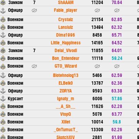
Замком
7
ShAAAM
11204
70.64
8
Офицер
Fable_player
Военком
Crystalz
21154
62.85
8
Военком
Lanslulz
13494
62.32
8
Офицер
Dima1996
8458
65.71
8
Военком
Little_Happiness
14165
64.52
7
Замком
7
Delai_Vivodi
11855
64.01
Военком
Bon_Entendeur
11118
59.24
9
Военком
GTO_Wizard
Офицер
Biotehnolog13
5466
62.59
7
Военком
ELBelk0
13787
62.36
8
Офицер
ZORYA
9593
63.38
9
Курсант
Ignaty_m
6006
57.86
7
Военком
__A_Sh__
11626
62.28
9
Военком
VtopQ
5078
63.77
8
Военком
Xillet
10014
59.8
8
Военком
_OnTumucT_
13309
62.26
9
Военком
SkotchXIV
2881
61.99
9