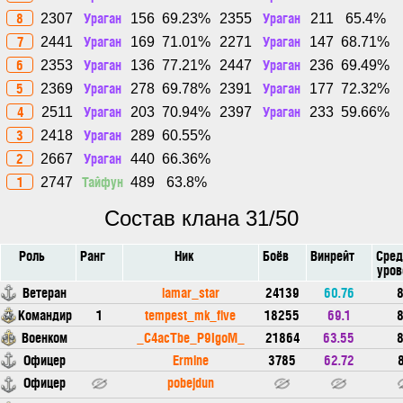
8
Ураган
Ураган
2307
156
69.23%
2355
211
65.4%
7
Ураган
Ураган
2441
169
71.01%
2271
147
68.71%
6
Ураган
Ураган
2353
136
77.21%
2447
236
69.49%
5
Ураган
Ураган
2369
278
69.78%
2391
177
72.32%
4
Ураган
Ураган
2511
203
70.94%
2397
233
59.66%
3
Ураган
2418
289
60.55%
2
Ураган
2667
440
66.36%
1
Тайфун
2747
489
63.8%
Состав клана 31/50
Роль
Ранг
Ник
Боёв
Винрейт
Сред
уров
Ветеран
lamar_star
24139
60.76
8
Командир
1
tempest_mk_five
18255
69.1
8
Военком
_C4acTbe_P9IgoM_
21864
63.55
8
Офицер
Ermine
3785
62.72
8
Офицер
pobejdun