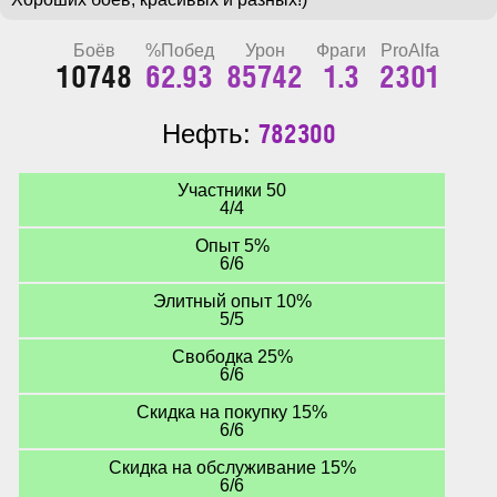
Боёв
%Побед
Урон
Фраги
ProAlfa
10748
62.93
85742
1.3
2301
782300
Нефть:
Участники 50
4/4
Опыт 5%
6/6
Элитный опыт 10%
5/5
Свободка 25%
6/6
Скидка на покупку 15%
6/6
Скидка на обслуживание 15%
6/6