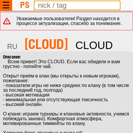
PS
☰
Уважаемые пользователи! Раздел находится в
процессе актуализации, спасибо за понимание.
[CLOUD]
CLOUD
RU
    Всем привет! Это CLOUD. Если вас обидели и вам 
грустно - попейте чай.

Открыт приём в клан (мы открыты к новым игрокам),

пожелания:

- показатели игры не ниже средних по клану (в том числе 
за последний год, полгода)

- высокая мотивация

- минимальная или отсутствующая токсичность

- высокий онлайн.

О клане: играем турниры и клановые активности, учимся 
побеждать заново). Комфортная атмосфера, 
мотивированные тиммейты по клану.

Хороших боев, красивых и разных!)