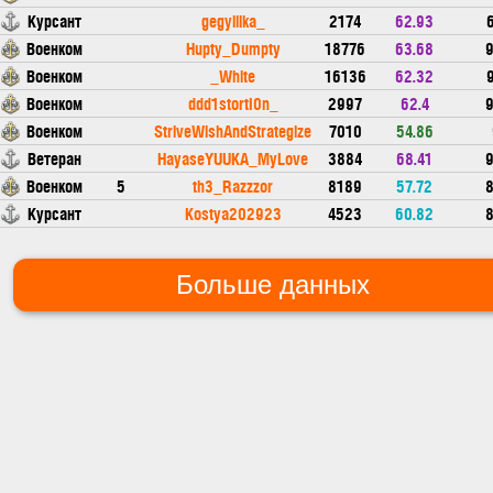
Курсант
gegylllka_
2174
62.93
6
Военком
Hupty_Dumpty
18776
63.68
9
Военком
_White
16136
62.32
9
Военком
ddd1stortI0n_
2997
62.4
9
Военком
StriveWishAndStrategize
7010
54.86
Ветеран
HayaseYUUKA_MyLove
3884
68.41
9
Военком
5
th3_Razzzor
8189
57.72
8
Курсант
Kostya202923
4523
60.82
8
Больше данных