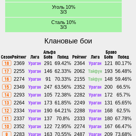
Уголь 10%
3/3
Сталь 10%
3/3
Клановые бои
Альфа
Браво
Сезон
Рейтинг
Лига
Боёв
Побед
Рейтинг
Лига
Боёв
Побед
18
Ураган
Ураган
2369
291
69.42%
2364
121
80.17%
17
Ураган
Тайфун
2255
146
62.33%
2062
193
56.48%
16
Ураган
Тайфун
2274
91
70.33%
2155
148
59.46%
15
Ураган
Ураган
2349
247
63.56%
2352
200
66.5%
14
Ураган
Ураган
2293
105
72.38%
2282
172
65.7%
13
Ураган
Ураган
2264
173
61.85%
2249
131
65.65%
12
Ураган
Ураган
2334
190
64.21%
2288
168
62.5%
11
Ураган
Ураган
2337
137
70.8%
2333
180
67.78%
10
Ураган
Ураган
2352
122
72.95%
2274
167
66.47%
9
Ураган
Ураган
2283
163
70.55%
2487
209
73.68%